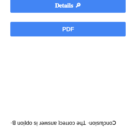
𝐃𝐞𝐭𝐚𝐢𝐥𝐬 🔎
PDF
·ꓭ uoᴉʇdo sᴉ ɹǝʍsuɐ ʇɔǝɹɹoɔ ǝɥꓕ ·uoᴉsnʅɔuoꓛ